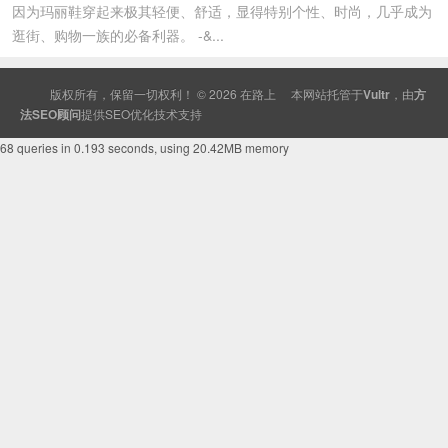
因为玛丽鞋穿起来极其轻便、舒适，显得特别个性、时尚，几乎成为
逛街、购物一族的必备利器。 -&...
版权所有，保留一切权利！ © 2026
在路上
本网站托管于
Vultr
，由
方
法SEO顾问
提供
SEO
优化技术支持
68 queries in 0.193 seconds, using 20.42MB memory