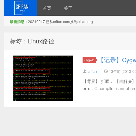
首页
关于
最新消息：
20210917 已从crifan.com换到crifan.org
在路上
标签：Linux路径
【记录】Cygw
Cygwin
crifan
13年前 (2013-09
【背景】 折腾： 【未解决】再次研究
error: C compiler canno