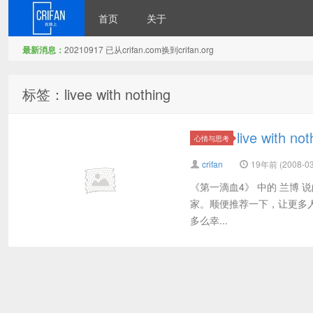
首页
关于
最新消息：
20210917 已从crifan.com换到crifan.org
在路上
标签：livee with nothing
live with no
心情与思考
crifan
19年前 (2008-03
《第一滴血4》 中的 兰博 说的一句话
家。顺便推荐一下，让更多
多么幸...