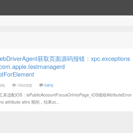
riverAgent获取页面源码报错：xpc.exceptions
com.apple.testmanagerd
otForElement
28)
1562浏览
0评论
：isPublicAccountFocusOrIntoPage_iOS报错AttributeError
 no attribute attrs 期间，结果xc...