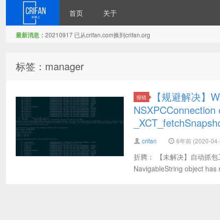
首页
关于
最新消息：
20210917 已从crifan.com换到crifan.org
在路上
标签：manager
【规避解决】WebD
报错
NSXPCConnection 
_XCT_fetchSnapsh
crifan
6年前 (2020-04-
折腾： 【未解决】自动抓包工具适配iOS
NavigableString object has