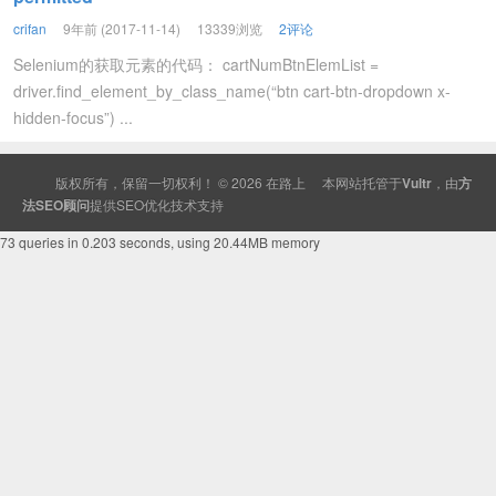
crifan
9年前 (2017-11-14)
13339浏览
2评论
Selenium的获取元素的代码： cartNumBtnElemList =
driver.find_element_by_class_name(“btn cart-btn-dropdown x-
hidden-focus”) ...
版权所有，保留一切权利！ © 2026
在路上
本网站托管于
Vultr
，由
方
法SEO顾问
提供
SEO
优化技术支持
73 queries in 0.203 seconds, using 20.44MB memory