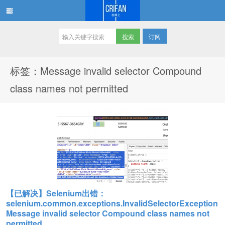
订阅
在路上
标签：Message invalid selector Compound
class names not permitted
【已解决】Selenium出错：
selenium.common.exceptions.InvalidSelectorException
Message invalid selector Compound class names not
permitted