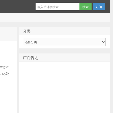
订阅
分类
分
类
广而告之
产等不
i，此处