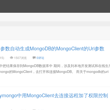
自动生成MongoDB的MongoClient的Uri参数
15)
1507浏览
0评论
der中把结果保存到MongoDB数据库中 期间，涉及到本地开发测试和在线生
go的MongoClient，去打开和连接MongoDB。 而关于mongodb的ur
mongo中用MongoClient去连接远程加了权限控制