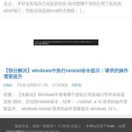
含义。 才好去实现自己此处的目的 搞清楚哪个进程占用了此处的
4242端口，导致后续启动zmq时才报错： (...
【部分解决】windows中执行netstat命令提示：请求的操作
需要提升
crifan
7年前 (2020-01-19)
2134浏览
0评论
折腾： 【未解决】Windows中查看哪个进程占用某端口号并杀掉该
进程 期间，尝试用netstat命令，结果： >netstat -a -b 请求的操作需
要提升。 windows netstat 请求的操作需要提升 windows 10 n...
版权所有，保留一切权利！ © 2026
在路上
本网站托管于
Vultr
，由
方
法SEO顾问
提供
SEO
优化技术支持