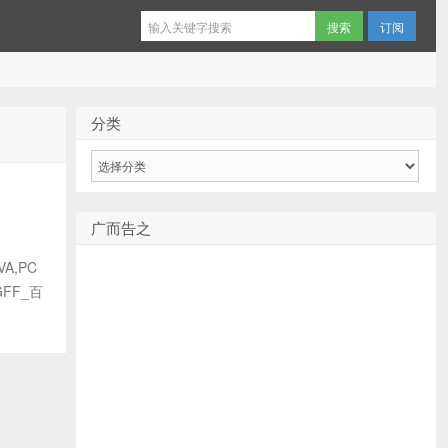
订阅
分类
分
类
广而告之
A,PC
FF_百