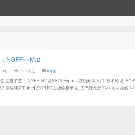
NGFF==M.2
-09)
2202浏览
0评论
查了查： NGFF M.2及SATA Express基础知识入门_技术论坛_PCEV
生NGFF Intel Z97/H97主板终极曝光_固态硬盘新闻-中关村在线 NG