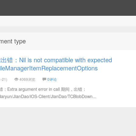
ment type
：Nil is not compatible with expected
ileManagerItemReplacementOptions
-21)
4069浏览
0评论
tra argument error in call 期间，出错：
/daryun/JianDao/iOS-Client/JianDao/TCBlobDown...