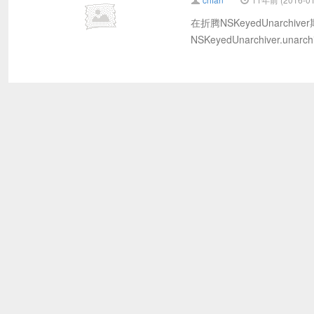
在折腾NSKeyedUnarchiver
NSKeyedUnarchiver.unarchi