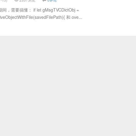
期间，需要搞懂： if let gMsgTVCDictObj =
veObjectWithFile(savedFilePath){ 和 ove...