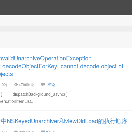
idUnarchiveOperationException
 decodeObjectForKey cannot decode object of
jects
-02)
4796浏览
1评论
a(){ dispatchBackground_async({
rsationItemList...
中NSKeyedUnarchiver和viewDidLoad的执行顺序
-15)
2337浏览
0评论