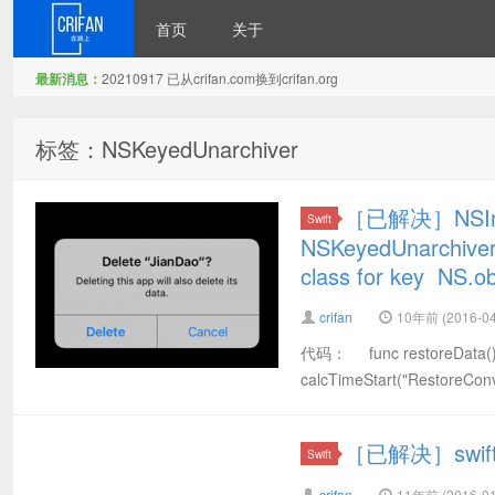
首页
关于
最新消息：
20210917 已从crifan.com换到crifan.org
在路上
标签：NSKeyedUnarchiver
［已解决］NSInval
Swift
NSKeyedUnarchiver
class for key NS.ob
crifan
10年前 (2016-04
代码： func restoreDat
calcTimeStart("RestoreConve
［已解决］swift
Swift
crifan
11年前 (2016-01