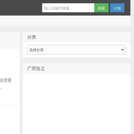
订阅
分类
分
类
广而告之
后续需要
.