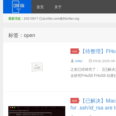
首页
关于
最新消息：
20210917 已从crifan.com换到crifan.org
在路上
标签：open
【待整理】FHoS
core
crifan
6年前 (2020-08-
之前已经研究了： 【已解决】
去研究FHoSS FHoSS 结果找
【已解决】Mac中i
报错
for .ssh/id_rsa are 