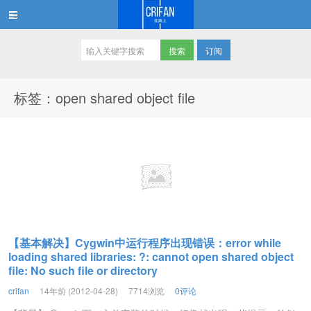
订阅
在路上
标签：open shared object file
【基本解决】Cygwin中运行程序出现错误：error while
loading shared libraries: ?: cannot open shared object
file: No such file or directory
crifan
14年前 (2012-04-28)
7714浏览
0评论