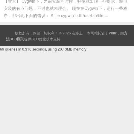
【背景】 Cygwin下，之前安装的时候，好像就出现一些提示，貌似
安装的有点问题，不过也就未理会。 现在在Cygwin下，运行一些程
序，都出现下面的错误： $ file cygwin1.dll /usr/bin/file....
版权所有，保留一切权利！ © 2026
在路上
本网站托管于
Vultr
，由
方
法SEO顾问
提供
SEO
优化技术支持
69 queries in 0.316 seconds, using 20.43MB memory