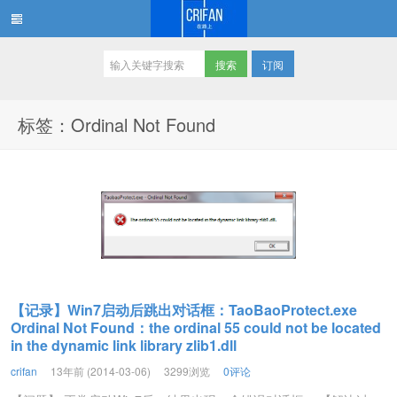
订阅
在路上
标签：Ordinal Not Found
【记录】Win7启动后跳出对话框：TaoBaoProtect.exe
Ordinal Not Found：the ordinal 55 could not be located
in the dynamic link library zlib1.dll
crifan
13年前 (2014-03-06)
3299浏览
0评论