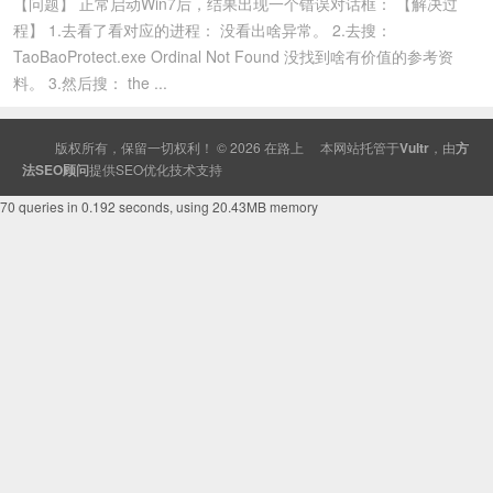
【问题】 正常启动Win7后，结果出现一个错误对话框： 【解决过
程】 1.去看了看对应的进程： 没看出啥异常。 2.去搜：
TaoBaoProtect.exe Ordinal Not Found 没找到啥有价值的参考资
料。 3.然后搜： the ...
版权所有，保留一切权利！ © 2026
在路上
本网站托管于
Vultr
，由
方
法SEO顾问
提供
SEO
优化技术支持
70 queries in 0.192 seconds, using 20.43MB memory