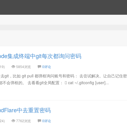
ode集成终端中git每次都询问密码
19)
5854浏览
0评论
去git，比如 git pull 都弹框询问账号和密码： 去尝试解决。让自己记住
弹框的。 去看看git全局配置：  cat ~/.gitconfig [user]...
dFlare中去重置密码
24)
7762浏览
0评论