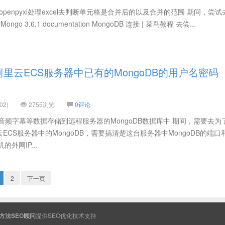
中openpyxl处理excel去判断单元格是合并后的以及合并的范围 期间，尝
Mongo 3.6.1 documentation MongoDB 连接 | 菜鸟教程 去尝...
里云ECS服务器中已有的MongoDB的用户名密码
02)
2755浏览
0评论
音频字幕等数据存储到远程服务器的MongoDB数据库中 期间，需要去为了
CS服务器中的MongoDB，需要搞清楚这台服务器中MongoDB的端口
外网IP...
2
下一页
方法SEO顾问
提供
SEO
优化技术支持