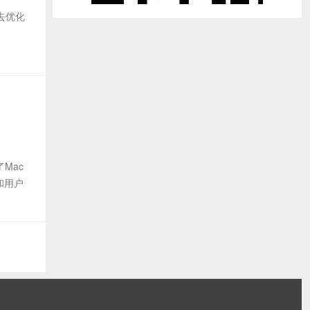
试去优化
Mac
和用户