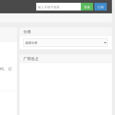
订阅
分类
分
类
广而告之
密码。 记