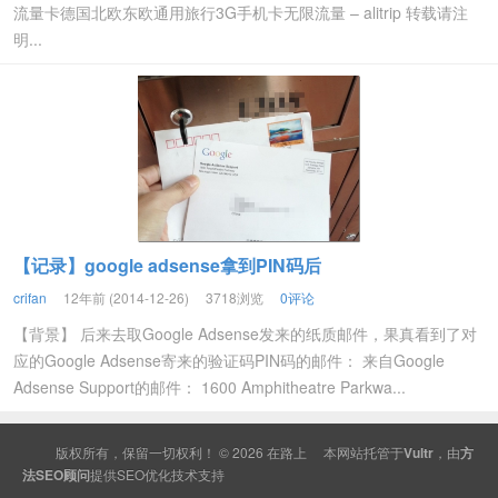
流量卡德国北欧东欧通用旅行3G手机卡无限流量 – alitrip 转载请注
明...
【记录】google adsense拿到PIN码后
crifan
12年前 (2014-12-26)
3718浏览
0评论
【背景】 后来去取Google Adsense发来的纸质邮件，果真看到了对
应的Google Adsense寄来的验证码PIN码的邮件： 来自Google
Adsense Support的邮件： 1600 Amphitheatre Parkwa...
版权所有，保留一切权利！ © 2026
在路上
本网站托管于
Vultr
，由
方
法SEO顾问
提供
SEO
优化技术支持