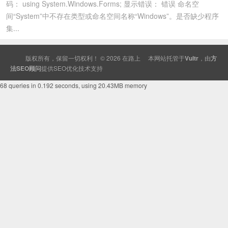
码： using System.Windows.Forms; 显示错误： 错误 命名空
间“System”中不存在类型或命名空间名称“Windows”。是否缺少程序
集...
版权所有，保留一切权利！ © 2026
在路上
本网站托管于
Vultr
，由
方
法SEO顾问
提供
SEO
优化技术支持
68 queries in 0.192 seconds, using 20.43MB memory