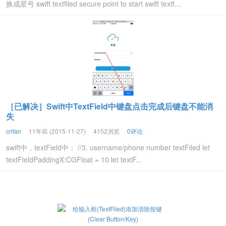
换成星号 swift textfiled secure point to start swift textf...
［已解决］Swift中TextField中键盘点击完成后键盘不能消
失
crifan
11年前 (2015-11-27)
4152浏览
0评论
swift中，textField中： //3. username/phone number textFiled let
textFieldPaddingX:CGFloat = 10 let textF...