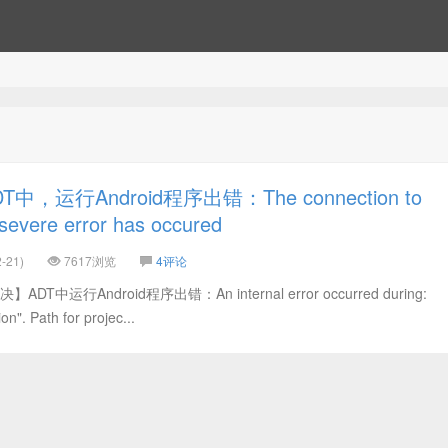
，运行Android程序出错：The connection to
severe error has occured
-21)
7617浏览
4评论
中运行Android程序出错：An internal error occurred during:
n". Path for projec...