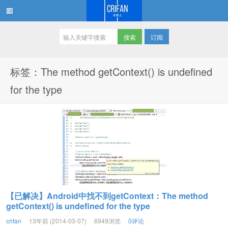
订阅
在路上
标签：The method getContext() is undefined
for the type
【已解决】Android中找不到getContext：The method
getContext() is undefined for the type
crifan
13年前 (2014-03-07)
6949浏览
0评论