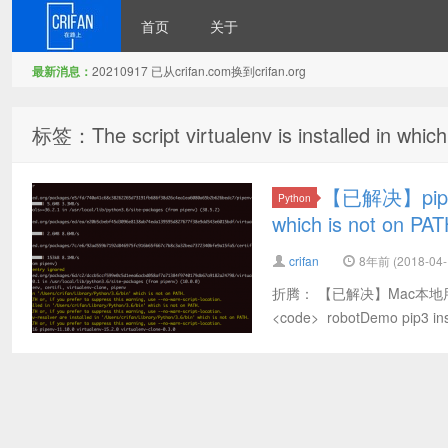
首页
关于
最新消息：
20210917 已从crifan.com换到crifan.org
在路上
标签：The script virtualenv is installed in which
【已解决】pipenv
Python
which is not on PA
crifan
8年前 (2018-04-
折腾： 【已解决】Mac本地用p
<code> robotDemo pip3 inst