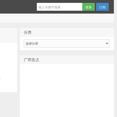
订阅
分类
分
类
为
广而告之
.