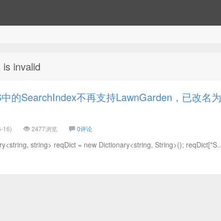
s invalid
的SearchIndex不再支持LawnGarden，已改名
-16)
2477浏览
0评论
ng, string> reqDict = new Dictionary<string, String>(); reqDict["S..