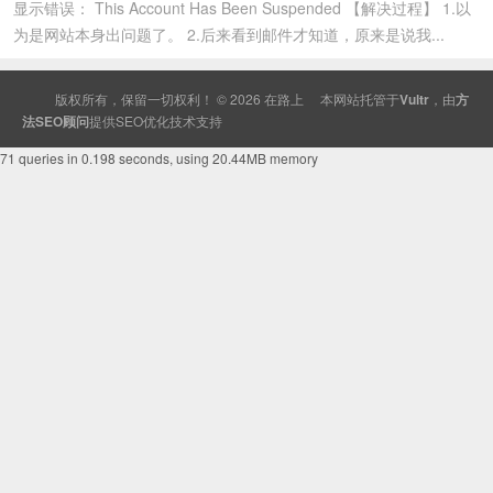
显示错误： This Account Has Been Suspended 【解决过程】 1.以
为是网站本身出问题了。 2.后来看到邮件才知道，原来是说我...
版权所有，保留一切权利！ © 2026
在路上
本网站托管于
Vultr
，由
方
法SEO顾问
提供
SEO
优化技术支持
71 queries in 0.198 seconds, using 20.44MB memory