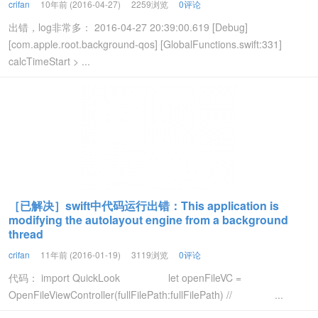
crifan
10年前 (2016-04-27)
2259浏览
0评论
出错，log非常多： 2016-04-27 20:39:00.619 [Debug]
[com.apple.root.background-qos] [GlobalFunctions.swift:331]
calcTimeStart > ...
［已解决］swift中代码运行出错：This application is
modifying the autolayout engine from a background
thread
crifan
11年前 (2016-01-19)
3119浏览
0评论
代码： import QuickLook let openFileVC =
OpenFileViewController(fullFilePath:fullFilePath) // ...