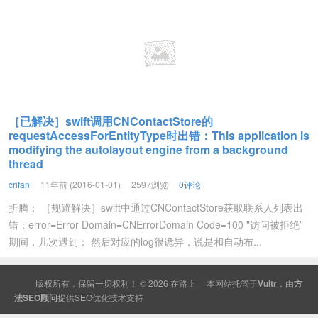
［已解决］swift调用CNContactStore的
requestAccessForEntityType时出错：This application is
modifying the autolayout engine from a background
thread
crifan
11年前 (2016-01-01)
2597浏览
0评论
折腾： ［规避解决］swift中通过CNContactStore获取联系人列表出
错：error=Error Domain=CNErrorDomain Code=100 "访问被拒绝”
期间，几次遇到： 然后对应的log很诡异，说是和自动布...
版权所有，保留一切权利！ © 2026
在路上
本网站托管于
Vultr
，由
方
法SEO顾问
提供
SEO
优化技术支持