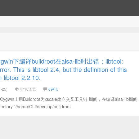
n下编译buildroot在alsa-lib时出错：libtool:
r. This is libtool 2.4, but the definition of this
libtool 2.2.10.
-25)
4710浏览
0评论
win上用Buildroot为xscale建立交叉工具链 期间，在编译alsa-lib期
ctory `/home/CLi/develop/buildroot...