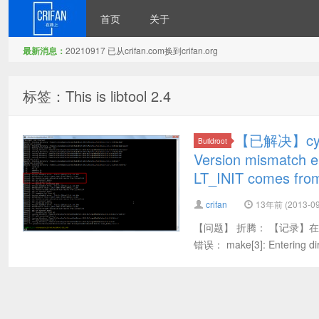
首页
关于
最新消息：
20210917 已从crifan.com换到crifan.org
在路上
标签：This is libtool 2.4
【已解决】cygwi
Buildroot
Version mismatch erro
LT_INIT comes from 
crifan
13年前 (2013-09
【问题】 折腾： 【记录】在Cyg
错误： make[3]: Entering dire