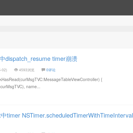
dispatch_resume timer崩溃
-02)
4593浏览
0评论
asRead(curMsgTVC:MessageTableViewController) {
curMsgTVC), name...
imer NSTimer.scheduledTimerWithTimeInterval