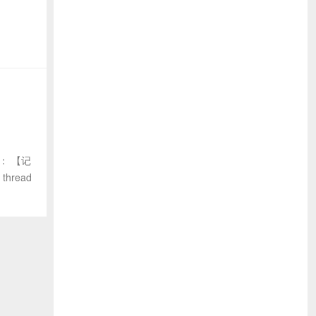
： 【记
hread