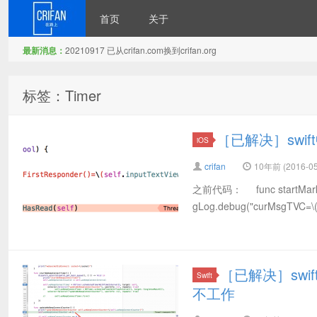
首页
关于
最新消息：
20210917 已从crifan.com换到crifan.org
在路上
标签：Timer
［已解决］swift中
iOS
crifan
10年前 (2016-05
之前代码： func startMarkH
gLog.debug("curMsgTVC=\(
［已解决］swift中t
Swift
不工作