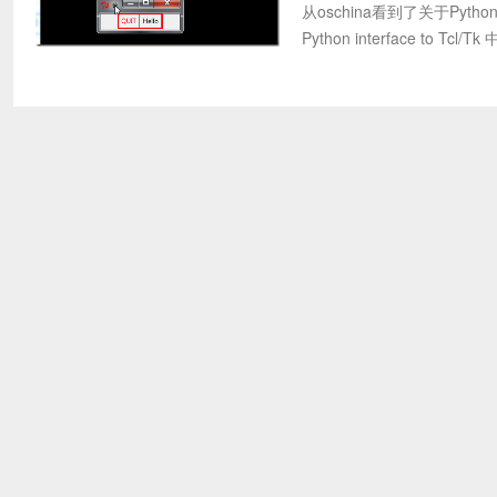
从oschina看到了关于Python
Python interface to Tc