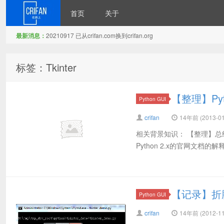
首页
关于
最新消息：
20210917 已从crifan.com换到crifan.org
在路上
标签：Tkinter
【整理】Py
Python GUI
crifan
14年前 (2013-01
相关背景知识： 【整理】总结Pyt
Python 2.x的官网文档的解释： Gra
【记录】折腾P
Python GUI
crifan
14年前 (2012-11