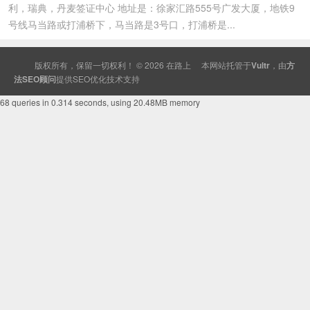
利，瑞典，丹麦签证中心 地址是：徐家汇路555号广发大厦，地铁9
号线马当路或打浦桥下，马当路是3号口，打浦桥是...
版权所有，保留一切权利！ © 2026
在路上
本网站托管于
Vultr
，由
方
法SEO顾问
提供
SEO
优化技术支持
68 queries in 0.314 seconds, using 20.48MB memory