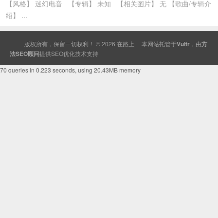
【风格】 迷幻电音 【专辑】 未知 【相关图片】 无 【歌曲/专辑介
绍】 ...
版权所有，保留一切权利！ © 2026
在路上
本网站托管于
Vultr
，由
方
法SEO顾问
提供
SEO
优化技术支持
70 queries in 0.223 seconds, using 20.43MB memory