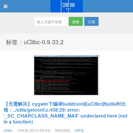
订阅
在路上
标签：uClibc-0.9.33.2
【无需解决】cygwin下编译buildroot在uClibc的utils时出
错：../utils/getconf.c:438:29: error:
‘_SC_CHARCLASS_NAME_MAX’ undeclared here (not
in a function)
crifan
13年前 (2013-09-24)
3605浏览
0评论