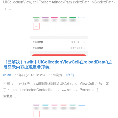
UICollectionView, cellForItemAtIndexPath indexPath: NSIndexPath)
-> ...
［已解决］swift中UICollectionViewCell在reloadData()之
后显示内容出现重叠现象
crifan
11年前 (2015-12-25)
5575浏览
0评论
折腾： ［已解决］swift编辑和删除UICollectionViewCell 之后，加
了： else if selectedContactItem.id == removePersonId {
self.is...