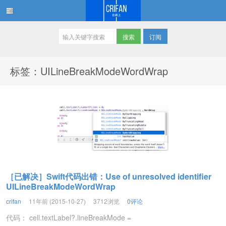
订阅
在路上
标签：UILineBreakModeWordWrap
［已解决］Swift代码出错：Use of unresolved identifier
UILineBreakModeWordWrap
crifan
11年前 (2015-10-27)
3712浏览
0评论
代码： cell.textLabel?.lineBreakMode =