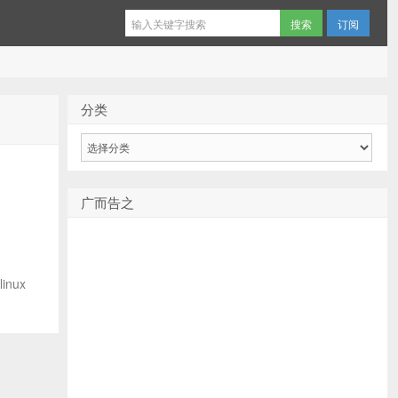
订阅
分类
分
类
广而告之
nux