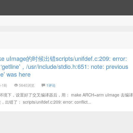
Image的时候出错scripts/unifdef.c:209: error:
r ‘getline’，/usr/include/stdio.h:651: note: previous
ine’ was here
-18)
5640浏览
1评论
环境下，设置好了交叉编译器后，用： make ARCH=arm uImage 去编译li
scripts/unifdef.c:209: error: conflict...