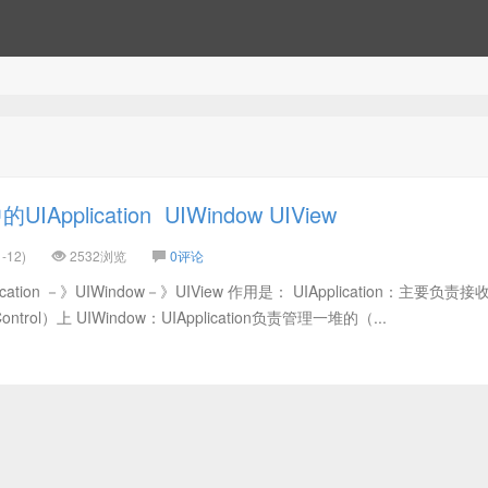
IApplication UIWindow UIView
-12)
2532浏览
0评论
ation －》UIWindow－》UIView 作用是： UIApplication：主要负责
ol）上 UIWindow：UIApplication负责管理一堆的（...