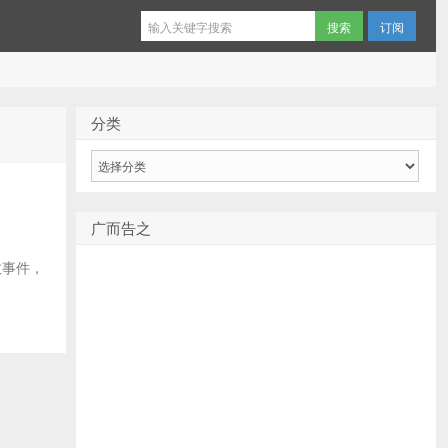
订阅
分类
分
类
广而告之
接收事件，