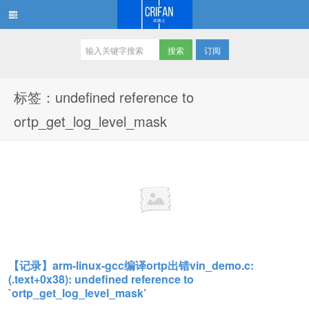
订阅
在路上
标签：undefined reference to
ortp_get_log_level_mask
【记录】arm-linux-gcc编译ortp出错vin_demo.c:
(.text+0x38): undefined reference to
`ortp_get_log_level_mask’