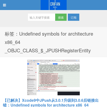
订阅
在路上
标签：Undefined symbols for architecture
x86_64
_OBJC_CLASS_$_JPUSHRegisterEntity
【已解决】Xcode9中JPush从3.0.1升级到3.0.6后链接出
错：Undefined symbols for architecture x86_64