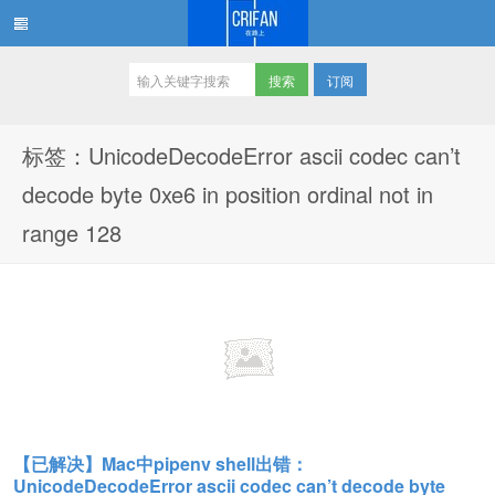
订阅
在路上
标签：UnicodeDecodeError ascii codec can’t
decode byte 0xe6 in position ordinal not in
range 128
【已解决】Mac中pipenv shell出错：
UnicodeDecodeError ascii codec can’t decode byte