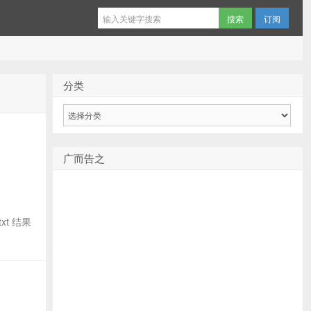
订阅
分类
分
类
广而告之
xt 结果