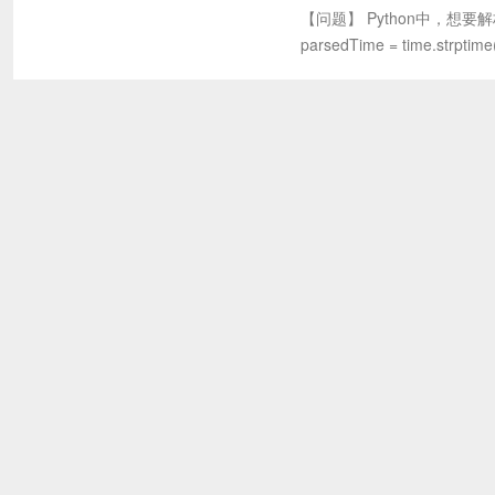
【问题】 Python中，想要解析u
parsedTime = time.strptime