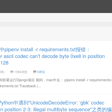
env install -r requirements.txt报错：
ascii codec can’t decode byte 0xe8 in position
 128
08)
1394浏览
0评论
jango项目 期间，mac中去： pipenv install -r requirements.t
rements.txt Traceback (...
hon中遇到"UnicodeDecodeError: ‘gbk’ codec
 in position 2-3: illegal multibyte sequence"之类的编