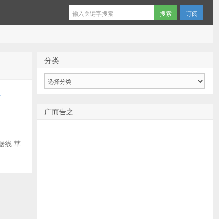
订阅
分类
分
类
后
广而告之
数据线 苹