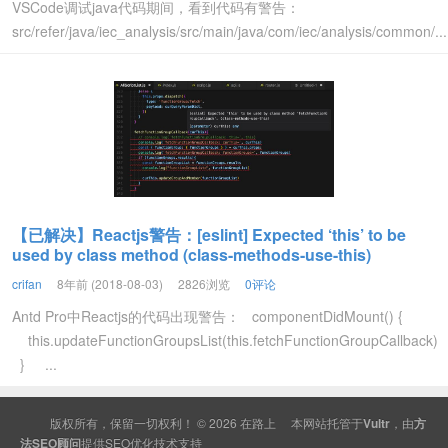
VSCode调试java代码期间，看到代码有警告：
src/refer/java/iec_analysis/src/main/java/com/iec/analysis/common/...
【已解决】Reactjs警告：[eslint] Expected ‘this’ to be
used by class method (class-methods-use-this)
crifan
8年前 (2018-08-03)
2826浏览
0评论
Antd Pro中Reactjs的代码出现警告： componentDidMount() {
this.updateFunctionGroupsList(this.fetchFunctionGroupCallback)
} ...
版权所有，保留一切权利！ © 2026
在路上
本网站托管于
Vultr
，由
方
法SEO顾问
提供
SEO
优化技术支持