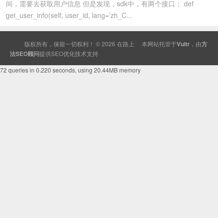
间，需要去获取用户信息 但是发现，sdk中，有两个接口： def
get_user_info(self, user_id, lang=’zh_C...
版权所有，保留一切权利！ © 2026
在路上
本网站托管于
Vultr
，由
方
法SEO顾问
提供
SEO
优化技术支持
72 queries in 0.220 seconds, using 20.44MB memory