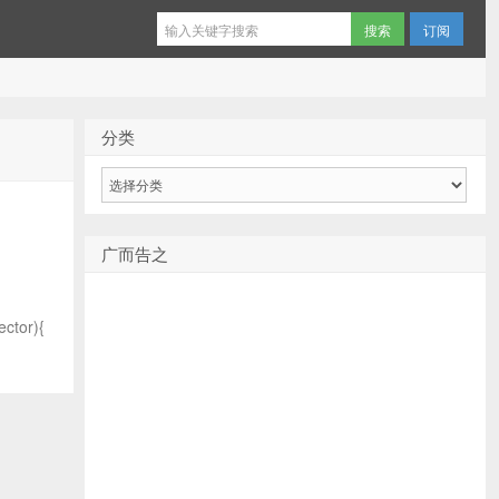
订阅
分类
分
类
广而告之
ctor){