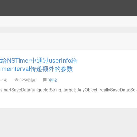
给NSTimer中通过userInfo给
ithtimeinterval传递额外的参数
-14)
3250浏览
0评论
eData(uniqueId:String, target: AnyObject, reallySaveData:Sele