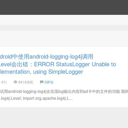
id中使用android-logging-log4j调用
setLevel会出错：ERROR StatusLogger Unable to
plementation, using SimpleLogger
-01)
6414浏览
0评论
android-logging-log4j去实现log输出内容到sd卡中的文件的功能 
4j.Level; import org.apache.log4j.L...