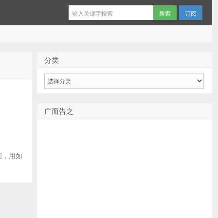
订阅
分类
分
类
广而告之
期间，用如