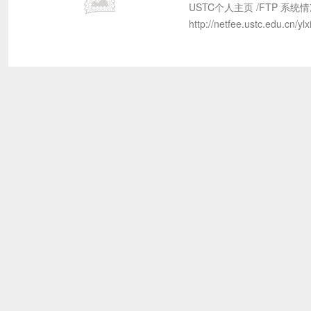
USTC个人主页 /FTP 系统
http://netfee.ustc.edu.c