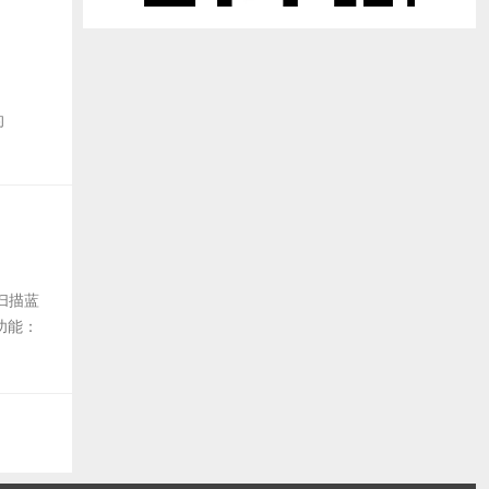
的
动扫描蓝
y功能：