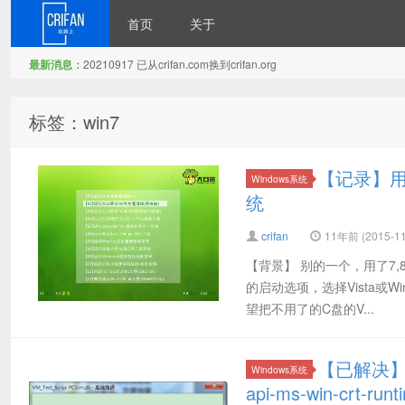
首页
关于
最新消息：
20210917 已从crifan.com换到crifan.org
在路上
标签：win7
【记录】用
Windows系统
统
crifan
11年前 (2015-11
【背景】 别的一个，用了7,8
的启动选项，选择Vista或W
望把不用了的C盘的V...
【已解决】
Windows系统
api-ms-win-crt-runti