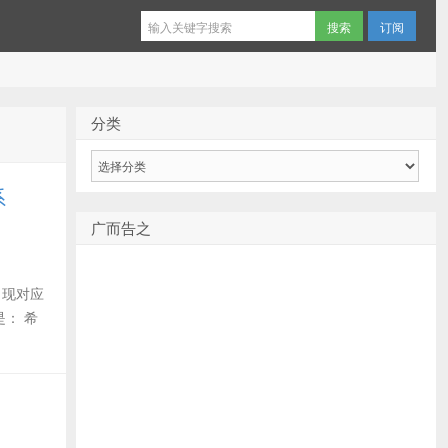
订阅
分类
分
类
系
广而告之
出现对应
是： 希