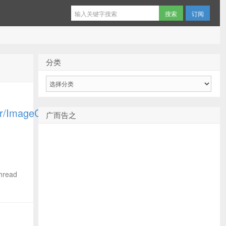
订阅
分类
分
类
er/ImageContext
广而告之
read