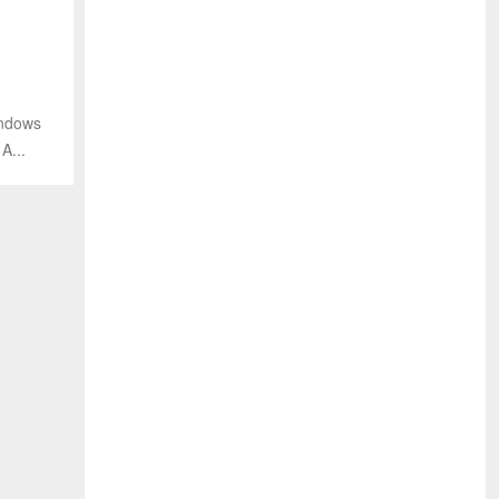
dows
...