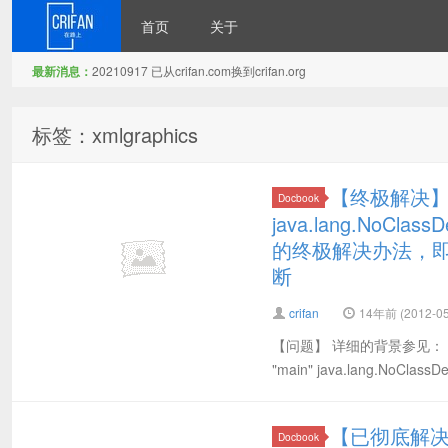
首页
关于
最新消息：
20210917 已从crifan.com换到crifan.org
在路上
标签：xmlgraphics
【终极解决】fop错
Docbook
java.lang.NoClassD
的终极解决办法，即c
断
crifan
14年前 (2012-05
【问题】 详细的背景参见： 【已彻底
"main" java.lang.NoClassDe
【已彻底解决】d
Docbook