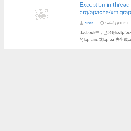
Exception in thread
org/apache/xmlgrap
crifan
14年前 (2012-05
docbook中，已经用xslt
的fop.cmd或fop.bat去