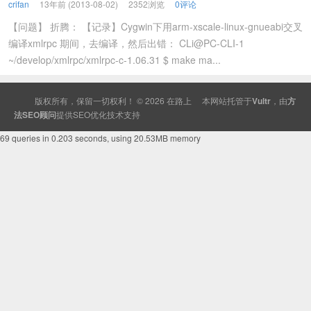
crifan
13年前 (2013-08-02)
2352浏览
0评论
【问题】 折腾： 【记录】Cygwin下用arm-xscale-linux-gnueabi交叉
编译xmlrpc 期间，去编译，然后出错： CLi@PC-CLI-1
~/develop/xmlrpc/xmlrpc-c-1.06.31 $ make ma...
版权所有，保留一切权利！ © 2026
在路上
本网站托管于
Vultr
，由
方
法SEO顾问
提供
SEO
优化技术支持
69 queries in 0.203 seconds, using 20.53MB memory