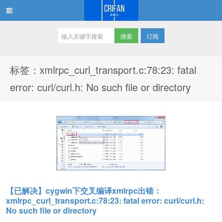
订阅
在路上
标签：xmlrpc_curl_transport.c:78:23: fatal
error: curl/curl.h: No such file or directory
【已解决】cygwin下交叉编译xmlrpc出错：
xmlrpc_curl_transport.c:78:23: fatal error: curl/curl.h:
No such file or directory