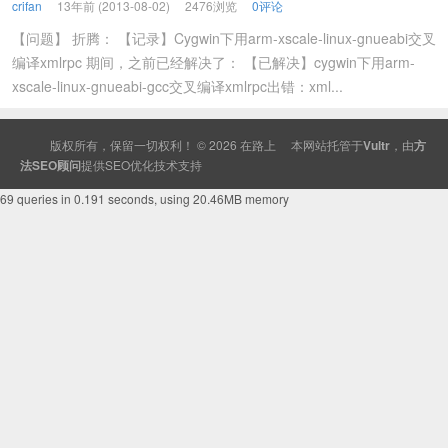
crifan
13年前 (2013-08-02)
2476浏览
0评论
【问题】 折腾： 【记录】Cygwin下用arm-xscale-linux-gnueabi交叉
编译xmlrpc 期间，之前已经解决了： 【已解决】cygwin下用arm-
xscale-linux-gnueabi-gcc交叉编译xmlrpc出错：xml...
版权所有，保留一切权利！ © 2026
在路上
本网站托管于
Vultr
，由
方
法SEO顾问
提供
SEO
优化技术支持
69 queries in 0.191 seconds, using 20.46MB memory