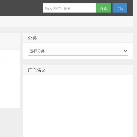
订阅
分类
分
类
-
广而告之
-