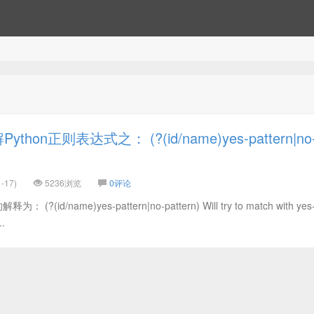
hon正则表达式之： (?(id/name)yes-pattern|no
-17)
5236浏览
0评论
(?(id/name)yes-pattern|no-pattern) Will try to match with yes
..