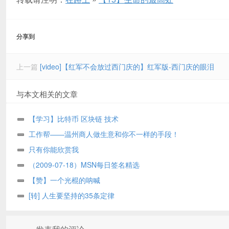
分享到
上一篇
[video]【红军不会放过西门庆的】红军版-西门庆的眼泪
与本文相关的文章
【学习】比特币 区块链 技术
工作帮——温州商人做生意和你不一样的手段！
只有你能欣赏我
（2009-07-18）MSN每日签名精选
【赞】一个光棍的呐喊
[转] 人生要坚持的35条定律