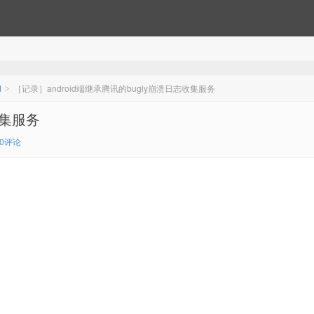
d
［记录］android端继承腾讯的bugly崩溃日志收集服务
>
收集服务
0评论