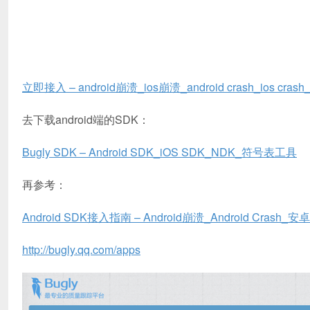
立即接入 – android崩溃_ios崩溃_android crash_ios cra
去下载android端的SDK：
Bugly SDK – Android SDK_iOS SDK_NDK_符号表工具
再参考：
Android SDK接入指南 – Android崩溃_Android Cras
http://bugly.qq.com/apps